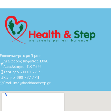
Επικοινωνήστε μαζί μας.
Λεωφόρος Κηφισίας 130Α,
Αμπελόκηποι Τ.Κ 11526
Σταθερό: 210 67 77 711
Κινητό: 698 777 7711
Email: info@healthandstep.gr