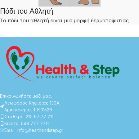
Πόδι του Αθλητή
Το πόδι του αθλητή είναι μια μορφή δερματοφυτίας
Επικοινωνήστε μαζί μας.
Λεωφόρος Κηφισίας 130Α,
Αμπελόκηποι Τ.Κ 11526
Σταθερό: 210 67 77 711
Κινητό: 698 777 7711
Email: info@healthandstep.gr